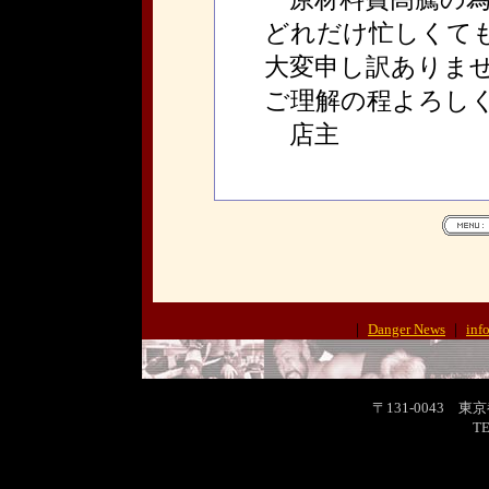
どれだけ忙しくて
大変申し訳ありま
ご理解の程よろし
店主
｜
Danger News
｜
inf
〒131-0043 東
TE